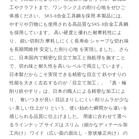
工やクラフトまで、ワンランク上の削り心地をぜひご
体感ください。 SKS-8合金工具鋼を採用 本製品には、
やすりや刃物にも使用される高品質なSKS-8合金工具鋼
を採用しています。 高い硬度と優れた耐摩耗性によ
り、 鋭い切削力 摩耗しにくく長寿命 シャープな切れ味
を長期間維持 安定した削り心地 を実現しました。 さら
に、日本国内で精密な目立て加工と熱処理を施すこと
で、切れ味と耐久性を高いレベルで両立しています。
日本製だからこそ実現できる精密な目立て 鉄やすりの
性能を大きく左右するのが「目立て加工」。 『真・極
削り鉄やすり』は、日本の職人による精密な加工によ
り、 食いつきが良い 目詰まりしにくい 削りムラが少な
い 美しい仕上がり という、使い始めた瞬間から違いを
感じられる品質に仕上げました。 用途に合わせて選べ
るラインナップ サイズは スリム（細かなディテール加
工向け） ワイド（広い面の面出し・形状修正向け） の