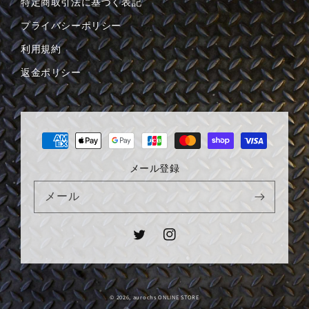
特定商取引法に基づく表記
プライバシーポリシー
利用規約
返金ポリシー
決
済
方
メール登録
法
メール
Twitter
Instagram
© 2026,
aurochs ONLINE STORE