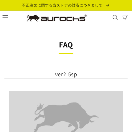
コンテ
不正注文に関する当ストアの対応につきまして
ンツに
カ
進む
ー
ト
FAQ
ver2.5sp