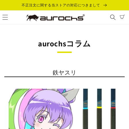
コンテ
不正注文に関する当ストアの対応につきまして
ンツに
カ
進む
ー
ト
aurochsコラム
鉄ヤスリ