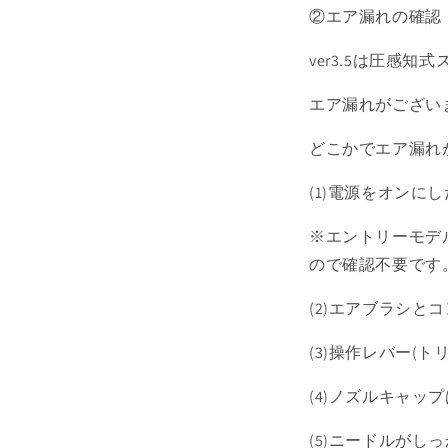
②エア漏れの確認
ver3.5は圧感
エア漏れがござい
どこかでエア漏れ
(1)電源をオンに
※エントリーモデ
ので確認不要です
(2)エアブラシ
(3)操作レバー(
(4)ノズルキャッ
(5)ニードルがし