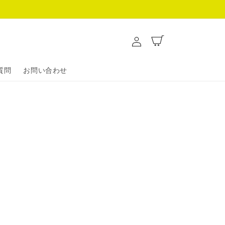
ロ
カ
グ
ー
イ
ト
ン
質問
お問い合わせ