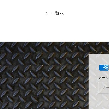
一覧へ
決
済
メール
方
法
メ